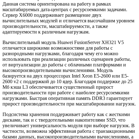
Данная система ориентирована на работу в рамках
масштабируемых дата-центрах с ресурсоемкими задачами.
Сервер X6000 поддерживает размещение двух
вычислительных модулей и отличается высочайшим уровнем
производительности, масштабируемости, а также
адаптируемости к различным нагрузкам.
Вычислительный модуль Huawei FusionServer XH321 V5
отличается широкими возможностями для работы с
разнородными нагрузками, благодаря чему его можно
использовать при реализации различных сценариев работы,
от виртуализации до работы с облачными платформами и
высокопроизводительными вычислениями. Модуль
базируется на двух процессорах Intel Xeon E5-2600 или E5-
2600 v2 с поддержкой до 10 ядер. Благодаря поддержке до 25
Мб кэша L3 обеспечивается существенный прирост
производительности при работе с наиболее ресурсоемкими
нагрузками. Быстрая оперативная память DDR3 гарантирует
прирост производительности при масштабировании нагрузок.
Подсистема хранения поддерживает работу как с жесткими
дисками, так и с твердотельными накопителями SSD, что
увеличивает универсальность модуля при выборе нагрузок. В
частности, возможна эффективная работа с транзакционными
базами данных, высокопроизводительными вычислениями, а