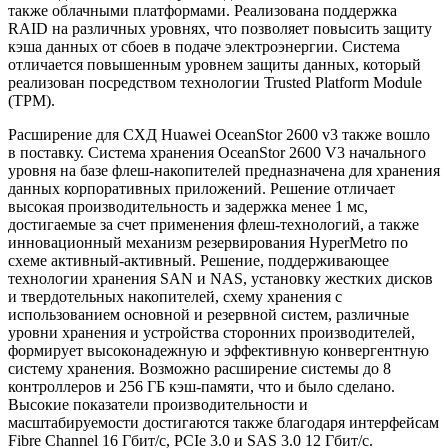
также облачными платформами. Реализована поддержка
RAID на различных уровнях, что позволяет повысить защиту
кэша данных от сбоев в подаче электроэнергии. Система
отличается повышенным уровнем защиты данных, который
реализован посредством технологии Trusted Platform Module
(TPM).
Расширение для СХД Huawei OceanStor 2600 v3 также вошло
в поставку. Система хранения OceanStor 2600 V3 начального
уровня на базе флеш-накопителей предназначена для хранения
данных корпоративных приложений. Решение отличает
высокая производительность и задержка менее 1 мс,
достигаемые за счет применения флеш-технологий, а также
инновационный механизм резервирования HyperMetro по
схеме активный-активный. Решение, поддерживающее
технологии хранения SAN и NAS, установку жестких дисков
и твердотельных накопителей, схему хранения с
использованием основной и резервной систем, различные
уровни хранения и устройства сторонних производителей,
формирует высоконадежную и эффективную конвергентную
систему хранения. Возможно расширение системы до 8
контроллеров и 256 ГБ кэш-памяти, что и было сделано.
Высокие показатели производительности и
масштабируемости достигаются также благодаря интерфейсам
Fibre Channel 16 Гбит/с, PCIe 3.0 и SAS 3.0 12 Гбит/с.