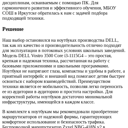
дисциплинам, осваиваемым с помощью ПК. Для
гармоничного развития и эффективного обучения, МБОУ
СОШ в Иркутске обратилась к нам с задачей подбора
подходящей техники.
Решение
Наш выбор остановился на ноутбуках производства DELL,
так как их качество и производительность отлично подходят
для эксплуатации в потоковых условиях школьных заведений.
Модель DELL Vostro 3500 Core i3-1115G4 – это простая,
крепкая и надежная техника, рассчитанная на работу с
базовыми приложениями и школьными программами.
Ноутбуки не напрягают глаза, компактны и удобны в работе, а
приятный интерфейс и внешний вид помогают детям быстрее
освоиться с набором взаимодействий. Преимуществом
техники является ее мобильность, позволяя легко переносить
ее из аудитории в аудиторию и простота настройки. Для
корректной работы ноутбуков достаточно минимальной
инфраструктуры, имеющейся в каждом классе.
В комплекте к ноутбукам мы рекомендовали приобретение
маршрутизаторов от надежной фирмы, гарантирующих
комфортное использование и безопасность трафика.
Беспроводной маршрутизатор Zyxel NBG-418N v2 в