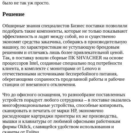
было не так уж просто.
Решение
Обширные знания специалистов Бизнес поставки позволили
подобрать такие компоненты, которые не только показывают
эффективность и ладят между собой, но и существенно
экономят средства заказчика, собираясь в производительную
машину, по характеристикам не уступающую брендовым
решениям и отличаясь лишь более привлекательной ценой.
Так, в поставку вошли сборные ПК SHVACHER на основе
процессоров Intel, созданные специально под потребности
клиента, в комплекте с мониторами от Lenovo и
отечественными источниками бесперебойного питания,
оберегающими сохранность проделанной работы и рабочие
станции от внезапного отключения.
Что до офисного оснащения, то разнообразие поставленных
устройств порадует любого сотрудника – в поставке оказались
многофункциональные устройства, способные копировать,
сканировать и печатать от марки НР, экономично
расходующие картриджи принтеры их же производства,
мышки и клавиатуры от любимой офисными работникам
фирмы Oklick, славящейся удобством использования и
сканеры от Fujitsu.