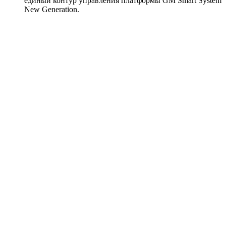
единый контур управления платформы GM Smart System
New Generation.