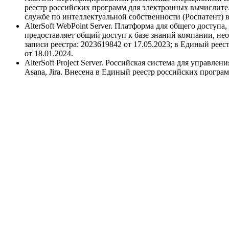
реестр российских программ для электронных вычислите
службе по интеллектуальной собственности (Роспатент) в
AlterSoft WebPoint Server. Платформа для общего доступ
предоставляет общий доступ к базе знаний компании, н
записи реестра: 2023619842 от 17.05.2023; в Единый ре
от 18.01.2024.
AlterSoft Project Server. Российская система для управле
Asana, Jira. Внесена в Единый реестр российских програ