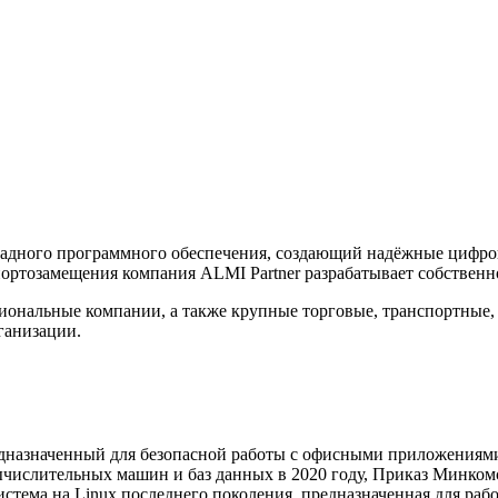
адного программного обеспечения, создающий надёжные цифров
портозамещения компания ALMI Partner разрабатывает собствен
ональные компании, а также крупные торговые, транспортные,
ганизации.
едназначенный для безопасной работы с офисными приложениями
числительных машин и баз данных в 2020 году, Приказ Минкомсв
истема на Linux последнего поколения, предназначенная для ра