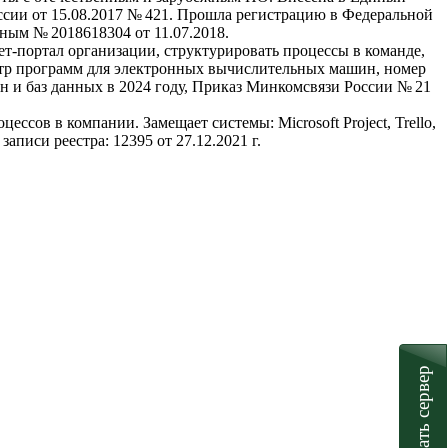
ссии от 15.08.2017 № 421. Прошла регистрацию в Федеральной
нным № 2018618304 от 11.07.2018.
нет-портал организации, структурировать процессы в команде,
естр программ для электронных вычислительных машин, номер
н и баз данных в 2024 году, Приказ Минкомсвязи России № 21
ессов в компании. Замещает системы: Microsoft Project, Trello,
писи реестра: 12395 от 27.12.2021 г.
Подобрать сервер